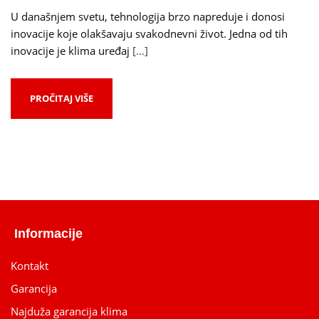
U današnjem svetu, tehnologija brzo napreduje i donosi
inovacije koje olakšavaju svakodnevni život. Jedna od tih
inovacije je klima uređaj
[…]
PROČITAJ VIŠE
Informacije
Kontakt
Garancija
Najduža garancija klima