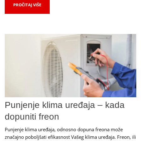
PROČITAJ VIŠE
Punjenje klima uređaja – kada
dopuniti freon
Punjenje klima uređaja, odnosno dopuna freona može
značajno poboljšati efikasnost Vašeg klima uređaja. Freon, ili