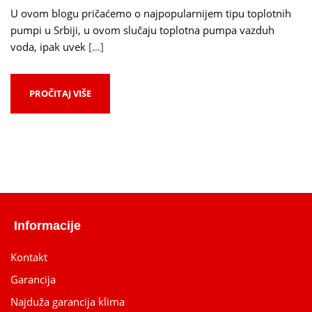
U ovom blogu pričaćemo o najpopularnijem tipu toplotnih
pumpi u Srbiji, u ovom slučaju toplotna pumpa vazduh
voda, ipak uvek
[…]
PROČITAJ VIŠE
Informacije
Kontakt
Garancija
Najduža garancija klima