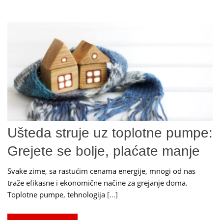
Ušteda struje uz toplotne pumpe:
Grejete se bolje, plaćate manje
Svake zime, sa rastućim cenama energije, mnogi od nas
traže efikasne i ekonomične načine za grejanje doma.
Toplotne pumpe, tehnologija
[…]