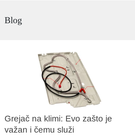
Blog
Grejač na klimi: Evo zašto je
važan i čemu služi