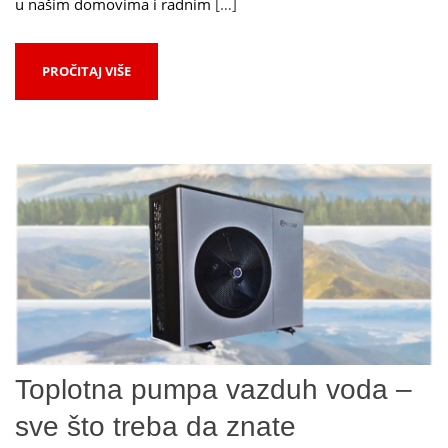
u našim domovima i radnim
[…]
PROČITAJ VIŠE
Toplotna pumpa vazduh voda –
sve što treba da znate