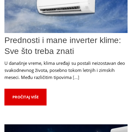
Prednosti i mane inverter klime:
Sve što treba znati
U današnje vreme, klima uređaji su postali neizostavan deo
svakodnevnog života, posebno tokom letnjih i zimskih
meseci. Među različitim tipovima
[…]
PROČITAJ VIŠE