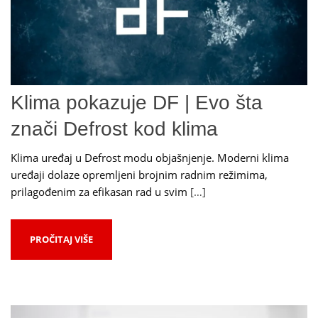
Klima pokazuje DF | Evo šta
znači Defrost kod klima
Klima uređaj u Defrost modu objašnjenje. Moderni klima
uređaji dolaze opremljeni brojnim radnim režimima,
prilagođenim za efikasan rad u svim
[…]
PROČITAJ VIŠE