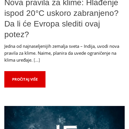
Nova pravila za klime: Hlađenje
ispod 20°C uskoro zabranjeno?
Da li će Evropa slediti ovaj
potez?
Jedna od najnaseljenijih zemalja sveta – Indija, uvodi nova
pravila za klime. Naime, planira da uvede ograničenje na
klima uređaje.
[…]
PROČITAJ VIŠE