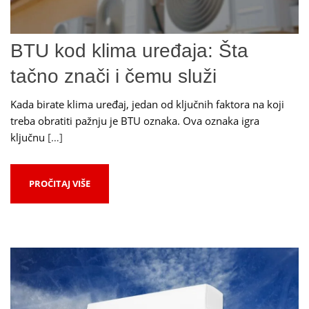
BTU kod klima uređaja: Šta
tačno znači i čemu služi
Kada birate klima uređaj, jedan od ključnih faktora na koji
treba obratiti pažnju je BTU oznaka. Ova oznaka igra
ključnu
[…]
PROČITAJ VIŠE