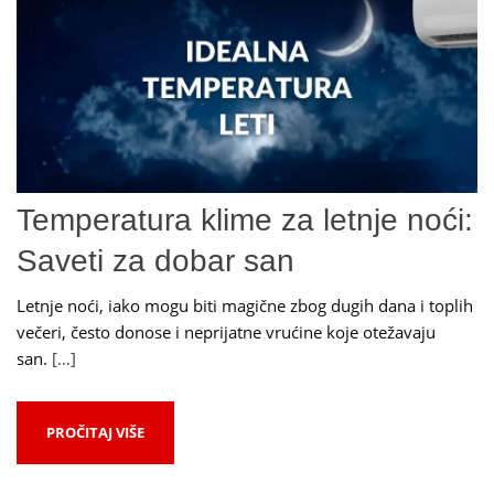
Temperatura klime za letnje noći:
Saveti za dobar san
Letnje noći, iako mogu biti magične zbog dugih dana i toplih
večeri, često donose i neprijatne vrućine koje otežavaju
san.
[…]
PROČITAJ VIŠE