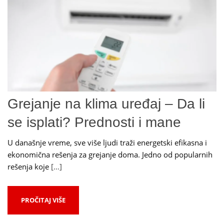
Grejanje na klima uređaj – Da li
se isplati? Prednosti i mane
U današnje vreme, sve više ljudi traži energetski efikasna i
ekonomična rešenja za grejanje doma. Jedno od popularnih
rešenja koje
[…]
PROČITAJ VIŠE