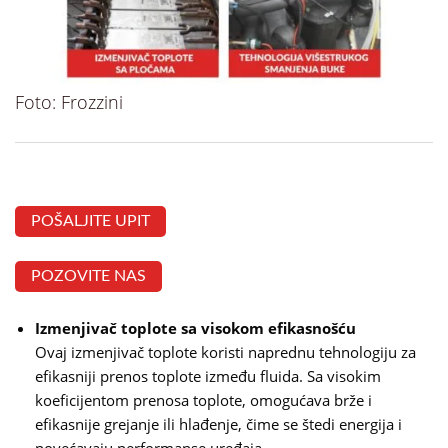
Foto: Frozzini
POŠALJITE UPIT
POZOVITE NAS
Izmenjivač toplote sa visokom efikasnošću
Ovaj izmenjivač toplote koristi naprednu tehnologiju za
efikasniji prenos toplote između fluida. Sa visokim
koeficijentom prenosa toplote, omogućava brže i
efikasnije grejanje ili hlađenje, čime se štedi energija i