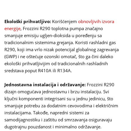
Ekološki prihvatljivo:
Korišćenjem
obnovljivih izvora
energije
, Frozzini R290 toplotna pumpa značajno
smanjuje emisiju ugljen-dioksida u poređenju sa
tradicionalnim sistemima grejanja. Koristi rashladni gas
R290, koji ima vrlo nizak potencijal globalnog zagrevanja
(GWP) i ne oštećuje ozonski omotač, što ga čini daleko
ekološki prihvatljivijim od tradicionalnih rashladnih
sredstava poput R410A ili R134A.
Jednostavna instalacija i održavanje:
Frozzini R290
dizajn omogućava jednostavnu i brzu instalaciju. Svi
ključni komponenti integrisani su u jednu jedinicu, što
smanjuje potrebu za dodatnim cevovodima i električnim
instalacijama. Takođe, napredni sistemi za
samodijagnostiku i zaštitu od smrzavanja osiguravaju
dugotrajnu pouzdanost i minimalno održavanje.