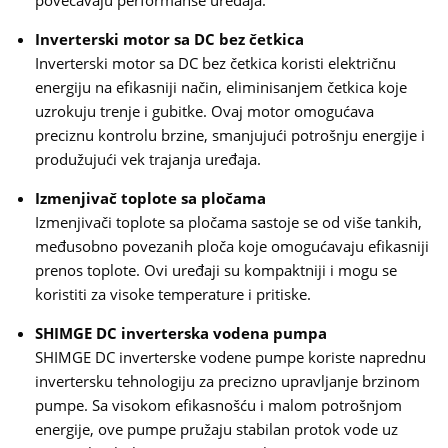
povećavaju performanse uređaja.
Inverterski motor sa DC bez četkica
Inverterski motor sa DC bez četkica koristi električnu
energiju na efikasniji način, eliminisanjem četkica koje
uzrokuju trenje i gubitke. Ovaj motor omogućava
preciznu kontrolu brzine, smanjujući potrošnju energije i
produžujući vek trajanja uređaja.
Izmenjivač toplote sa pločama
Izmenjivači toplote sa pločama sastoje se od više tankih,
međusobno povezanih ploča koje omogućavaju efikasniji
prenos toplote. Ovi uređaji su kompaktniji i mogu se
koristiti za visoke temperature i pritiske.
SHIMGE DC inverterska vodena pumpa
SHIMGE DC inverterske vodene pumpe koriste naprednu
invertersku tehnologiju za precizno upravljanje brzinom
pumpe. Sa visokom efikasnošću i malom potrošnjom
energije, ove pumpe pružaju stabilan protok vode uz