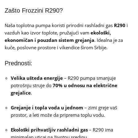
Zašto Frozzini R290?
Naša toplotna pumpa koristi prirodni rashladni gas
R290
i
vazduh kao izvor toplote, pružajući vam
ekološki,
ekonomičan i pouzdan sistem grejanja
. Idealna je za
kuće, poslovne prostore i vikendice širom Srbije.
Prednosti:
Velika ušteda energije
– R290 pumpa smanjuje
potrošnju struje do
70% u odnosu na električne
grejalice
.
Grejanje i topla voda u jednom
– zimi greje vaš
prostor, a leti može da priprema toplu vodu.
Ekološki prihvatljiv rashladni gas
– R290 ima
minimalan uticaj na životnu sredinu.