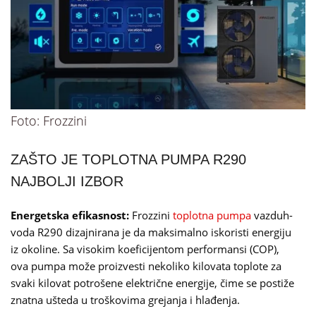
Foto: Frozzini
ZAŠTO JE TOPLOTNA PUMPA R290
NAJBOLJI IZBOR
Energetska efikasnost:
Frozzini
toplotna pumpa
vazduh-
voda R290 dizajnirana je da maksimalno iskoristi energiju
iz okoline. Sa visokim koeficijentom performansi (COP),
ova pumpa može proizvesti nekoliko kilovata toplote za
svaki kilovat potrošene električne energije, čime se postiže
znatna ušteda u troškovima grejanja i hlađenja.