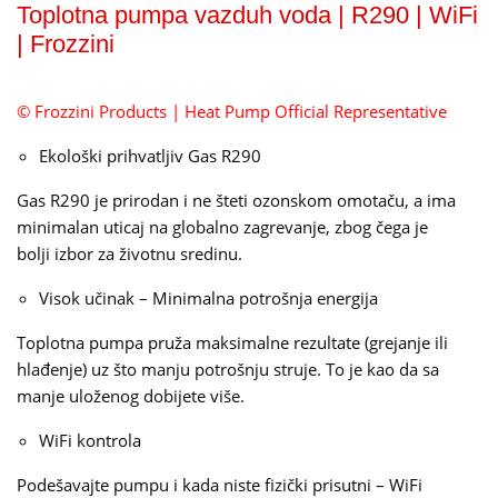
Toplotna pumpa vazduh voda | R290 | WiFi
| Frozzini
© Frozzini Products | Heat Pump Official Representative
Ekološki prihvatljiv Gas R290
Gas R290 je prirodan i ne šteti ozonskom omotaču, a ima
minimalan uticaj na globalno zagrevanje, zbog čega je
bolji izbor za životnu sredinu.
Visok učinak – Minimalna potrošnja energija
Toplotna pumpa pruža maksimalne rezultate (grejanje ili
hlađenje) uz što manju potrošnju struje. To je kao da sa
manje uloženog dobijete više.
WiFi kontrola
Podešavajte pumpu i kada niste fizički prisutni – WiFi