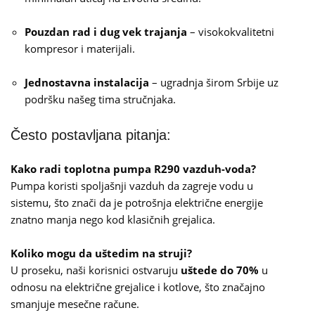
Pouzdan rad i dug vek trajanja
– visokokvalitetni
kompresor i materijali.
Jednostavna instalacija
– ugradnja širom Srbije uz
podršku našeg tima stručnjaka.
Često postavljana pitanja:
Kako radi toplotna pumpa R290 vazduh-voda?
Pumpa koristi spoljašnji vazduh da zagreje vodu u
sistemu, što znači da je potrošnja električne energije
znatno manja nego kod klasičnih grejalica.
Koliko mogu da uštedim na struji?
U proseku, naši korisnici ostvaruju
uštede do 70%
u
odnosu na električne grejalice i kotlove, što značajno
smanjuje mesečne račune.