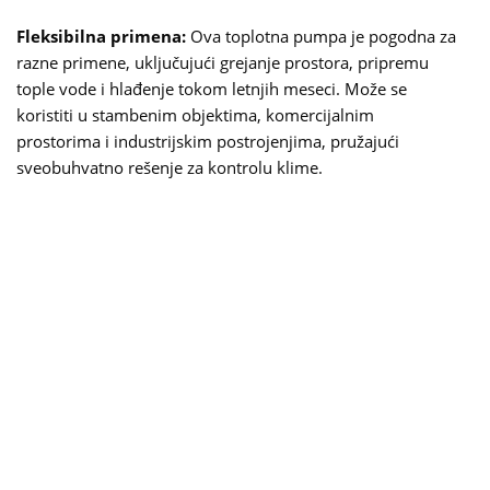
Fleksibilna primena:
Ova toplotna pumpa je pogodna za
razne primene, uključujući grejanje prostora, pripremu
tople vode i hlađenje tokom letnjih meseci. Može se
koristiti u stambenim objektima, komercijalnim
prostorima i industrijskim postrojenjima, pružajući
sveobuhvatno rešenje za kontrolu klime.