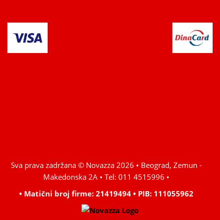
Sva prava zadržana © Novazza 2026 • Beograd, Zemun -
Makedonska 2A • Tel: 011 4515996 •
• Matični broj firme: 21419494 • PIB: 111055962