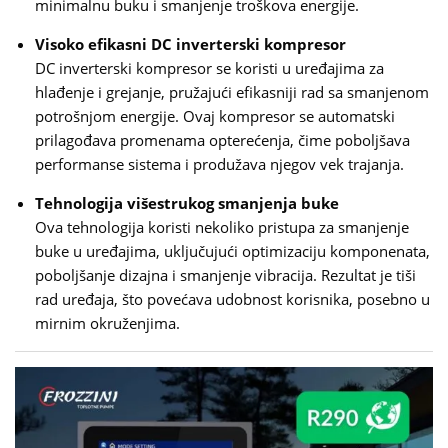
minimalnu buku i smanjenje troškova energije.
Visoko efikasni DC inverterski kompresor
DC inverterski kompresor se koristi u uređajima za
hlađenje i grejanje, pružajući efikasniji rad sa smanjenom
potrošnjom energije. Ovaj kompresor se automatski
prilagođava promenama opterećenja, čime poboljšava
performanse sistema i produžava njegov vek trajanja.
Tehnologija višestrukog smanjenja buke
Ova tehnologija koristi nekoliko pristupa za smanjenje
buke u uređajima, uključujući optimizaciju komponenata,
poboljšanje dizajna i smanjenje vibracija. Rezultat je tiši
rad uređaja, što povećava udobnost korisnika, posebno u
mirnim okruženjima.